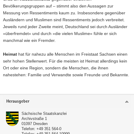
Bevölkerungsgruppen auf – stimmt also den Aussagen zur
Messung von Ressentiments kaum zu. Insbesondere gegenüber
Ausländern und Muslimen sind Ressentiments jedoch verbreitet.
Jeweils rund jeder Zweite meint, Deutschland sei durch Ausländer
»überfremdet« und durch »die vielen Muslime« fühle er sich
manchmal wie ein Fremder.
Heimat
hat für nahezu alle Menschen im Freistaat Sachsen einen
sehr hohen Stellenwert. Für die meisten ist Heimat allerdings kein
Ort oder eine Region, sondern die Menschen, die ihnen
nahestehen: Familie und Verwandte sowie Freunde und Bekannte.
Footer-
Herausgeber
Bereich
Sächsische Staatskanzlei
Archivstraße 1
01097
Dresden
Telefon:
+49 351 564-0
Telefax:
+49 351 564-10999