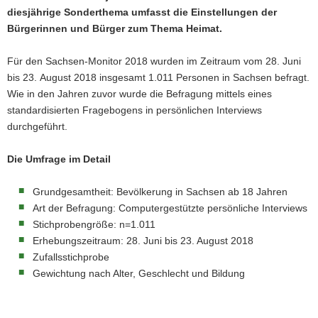
diesjährige Sonderthema umfasst die Einstellungen der
a
Bürgerinnen und Bürger zum Thema Heimat.
v
i
Für den Sachsen-Monitor 2018 wurden im Zeitraum vom 28. Juni
g
bis 23. August 2018 insgesamt 1.011 Personen in Sachsen befragt.
a
Wie in den Jahren zuvor wurde die Befragung mittels eines
t
standardisierten Fragebogens in persönlichen Interviews
i
durchgeführt.
o
n
Die Umfrage im Detail
Grundgesamtheit: Bevölkerung in Sachsen ab 18 Jahren
Art der Befragung: Computergestützte persönliche Interviews
Stichprobengröße: n=1.011
Erhebungszeitraum: 28. Juni bis 23. August 2018
Zufallsstichprobe
Gewichtung nach Alter, Geschlecht und Bildung