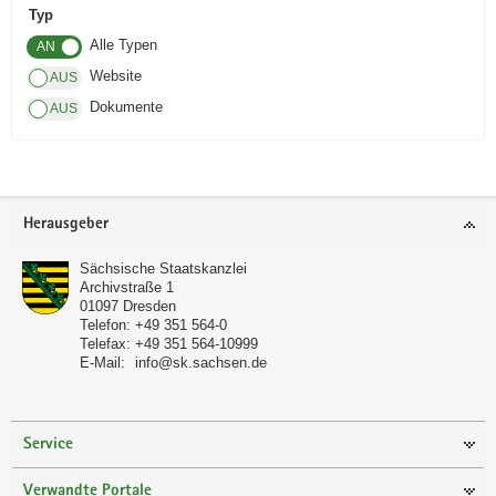
Typ
a
Alle Typen
v
i
Website
g
Dokumente
a
t
i
o
Footer-
Herausgeber
n
Bereich
Sächsische Staatskanzlei
Archivstraße 1
01097
Dresden
Telefon:
+49 351 564-0
Telefax:
+49 351 564-10999
E-Mail:
info@sk.sachsen.de
Service
Verwandte Portale