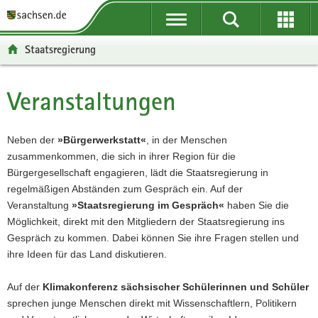
P
P
H
F
o
o
a
o
r
r
u
o
Staatsregierung
t
t
p
t
a
a
t
e
l
l
i
r
Veranstaltungen
Hauptinhalt
ü
n
n
-
b
a
h
B
e
v
a
e
Neben der
»Bürgerwerkstatt«
, in der Menschen
r
i
l
r
zusammenkommen, die sich in ihrer Region für die
g
g
t
e
Bürgergesellschaft engagieren, lädt die Staatsregierung in
r
a
i
regelmäßigen Abständen
zum Gespräch
ein. Auf der
e
t
c
Veranstaltung
»Staatsregierung im Gespräch«
haben Sie die
i
i
h
Möglichkeit, direkt mit den Mitgliedern der Staatsregierung ins
f
o
Gespräch zu kommen. Dabei können Sie ihre Fragen stellen und
e
n
ihre Ideen für das Land diskutieren.
n
d
Auf der
Klimakonferenz sächsischer Schülerinnen und Schüler
e
sprechen junge Menschen direkt mit Wissenschaftlern, Politikern
N