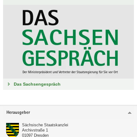
Das Sachsengespräch
Footer-
Herausgeber
Bereich
Sächsische Staatskanzlei
Archivstraße 1
01097
Dresden