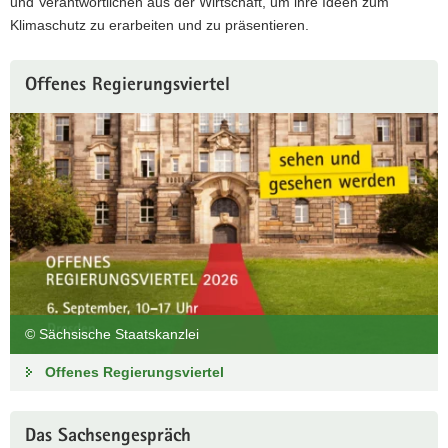
und Verantwortlichen aus der Wirtschaft, um ihre Ideen zum
a
Klimaschutz zu erarbeiten und zu präsentieren.
v
i
Offenes Regierungsviertel
g
a
t
i
o
n
© Sächsische Staatskanzlei
Offenes Regierungsviertel
Das Sachsengespräch