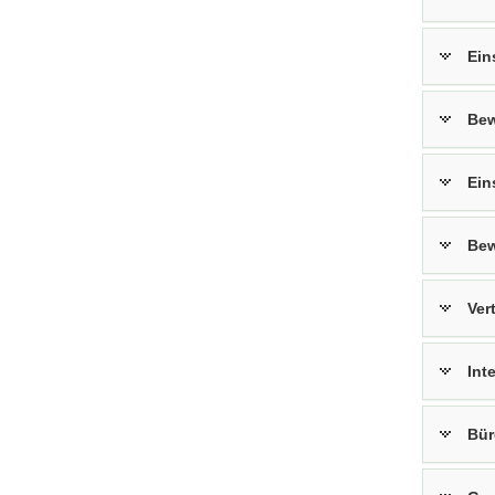
Ein
Bew
Ein
Bew
Ver
Int
Bür