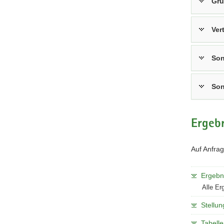
Gru
Ver
Son
Son
Ergebn
Auf Anfrag
Ergebn
Alle E
Stellu
Tabell