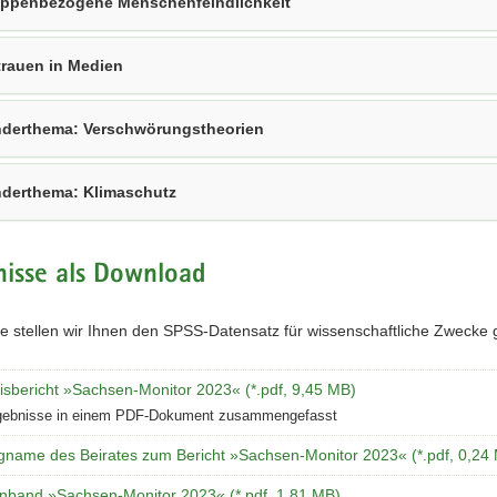
ppenbezogene Menschenfeindlichkeit
trauen in Medien
derthema: Verschwörungstheorien
derthema: Klimaschutz
isse als Download
e stellen wir Ihnen den SPSS-Datensatz für wissenschaftliche Zwecke 
isbericht »Sachsen-Monitor 2023« (*.pdf, 9,45 MB)
rgebnisse in einem PDF-Dokument zusammengefasst
ngname des Beirates zum Bericht »Sachsen-Monitor 2023« (*.pdf, 0,24
enband »Sachsen-Monitor 2023« (*.pdf, 1,81 MB)