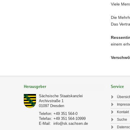
Viele Mens
Die Mehrh
Das Vertr
Ressenti
einem er
Verschwö
Footer-
Bereich
Herausgeber
Service
Sächsische Staatskanzlei
Übersic
Archivstraße 1
Impres
01097
Dresden
Kontakt
Telefon:
+49 351 564-0
Telefax:
+49 351 564-10999
Suche
E-Mail:
info@sk.sachsen.de
Datensc