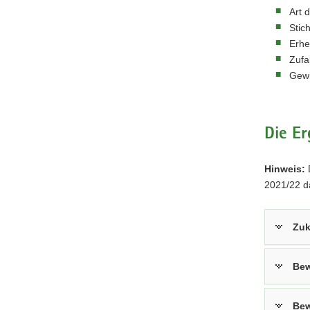
Art 
Stic
Erhe
Zufa
Gewi
Die E
Hinweis:
D
2021/22 d
Zuk
Bew
Bew