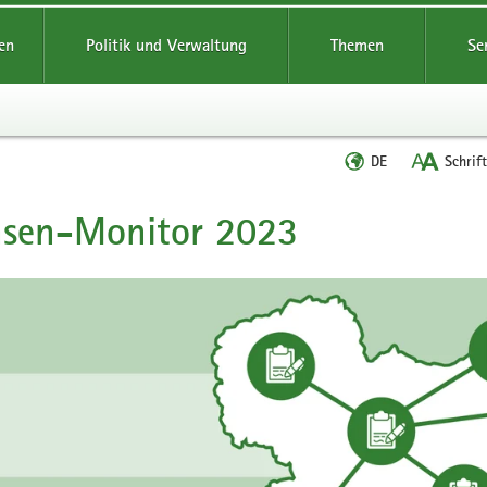
reifende
en
Politik und Verwaltung
Themen
Se
Sprache
DE
Schrif
wechseln
hsen-Monitor 2023
t