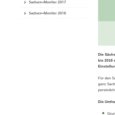
Sachsen-Monitor 2017
a
v
Sachsen-Monitor 2016
i
g
a
t
i
o
n
Die Sächs
bis 2018 
Einstell
Für den S
ganz Sach
persönlich
Die Umfra
Grun