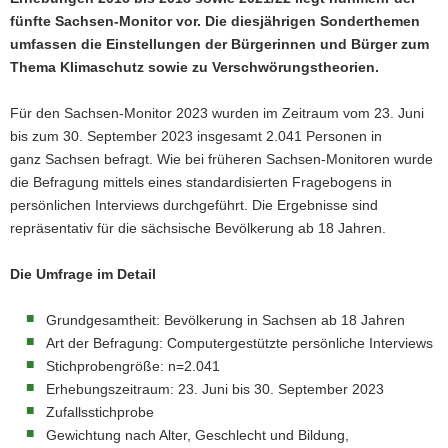
fünfte Sachsen-Monitor vor. Die diesjährigen Sonderthemen
a
umfassen die Einstellungen der Bürgerinnen und Bürger zum
v
Thema Klimaschutz sowie zu Verschwörungstheorien.
i
g
Für den Sachsen-Monitor 2023 wurden im Zeitraum vom 23. Juni
a
bis zum 30. September 2023 insgesamt 2.041 Personen in
t
ganz Sachsen befragt. Wie bei früheren Sachsen-Monitoren wurde
i
die Befragung mittels eines standardisierten Fragebogens in
o
persönlichen Interviews durchgeführt. Die Ergebnisse sind
n
repräsentativ für die sächsische Bevölkerung ab 18 Jahren.
Die Umfrage im Detail
Grundgesamtheit: Bevölkerung in Sachsen ab 18 Jahren
Art der Befragung: Computergestützte persönliche Interviews
Stichprobengröße: n=2.041
Erhebungszeitraum: 23. Juni bis 30. September 2023
Zufallsstichprobe
Gewichtung nach Alter, Geschlecht und Bildung,